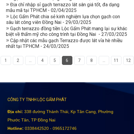
Địa chỉ nhập sỉ gạch terrazzo lát sân giá tốt, đa dạng
mẫu mã tại TPHCM - 02/04/2025
Lộc Gấm Phát chia sẻ kinh nghiệm lựa chọn gạch con
sâu lát công viên Đồng Nai - 29/03/2025
Gạch terrazzo đồng tiền Lộc Gấm Phát mang lại sự khác
biệt về thẩm mỹ cho công trình tại Đồng Nai - 27/03/2025
Cập nhật các mẫu gạch Terrazzo được lát vỉa hè nhiều
nhất tại TPHCM - 24/03/2025
1
2
...
4
5
6
7
8
...
11
12
CÔNG TY TNHH LỘC GẤM PHÁT
Địa chỉ:
338 đường Thành Thái, Kp Tân Cang, Phường
Phước Tân, TP Đồng Nai
Hotline:
0338442520 - 0965172746