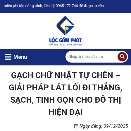
ông trình, liên hệ 0965.172.746 để được tư vấn
Menu
GẠCH CHỮ NHẬT TỰ CHÈN –
GIẢI PHÁP LÁT LỐI ĐI THẲNG,
SẠCH, TINH GỌN CHO ĐÔ THỊ
HIỆN ĐẠI
Ngày đăng: 09/12/2025