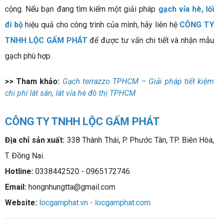
cộng.
Nếu bạn đang tìm kiếm một giải pháp
gạch vỉa hè, lối
đi bộ
hiệu quả cho công trình của mình, hãy liên hệ
CÔNG TY
TNHH LỘC GẤM PHÁT
để được tư vấn chi tiết và nhận mẫu
gạch phù hợp.
>> Tham khảo:
Gạch terrazzo TPHCM – Giải pháp tiết kiệm
chi phí lát sân, lát vỉa hè đô thị TPHCM
CÔNG TY TNHH LỘC GẤM PHÁT
Địa chỉ sản xuất:
338 Thành Thái, P. Phước Tân, TP. Biên Hòa,
T. Đồng Nai.
Hotline:
0338442520 - 0965172746
Email:
hongnhungtta@gmail.com
Website:
locgamphat.vn
- locgamphat.com