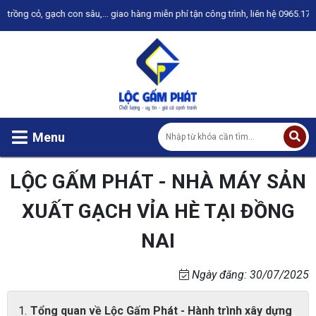
gạch con sâu,... giao hàng miễn phí tận công trình, liên hệ 0965.172.746 để đ
Menu
LỘC GẤM PHÁT - NHÀ MÁY SẢN
XUẤT GẠCH VỈA HÈ TẠI ĐỒNG
NAI
Ngày đăng: 30/07/2025
Tổng quan về Lộc Gấm Phát - Hành trình xây dựng