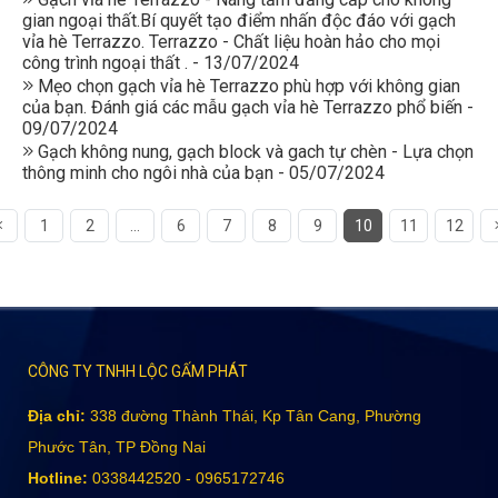
gian ngoại thất.Bí quyết tạo điểm nhấn độc đáo với gạch
vỉa hè Terrazzo. Terrazzo - Chất liệu hoàn hảo cho mọi
công trình ngoại thất . - 13/07/2024
Mẹo chọn gạch vỉa hè Terrazzo phù hợp với không gian
của bạn. Đánh giá các mẫu gạch vỉa hè Terrazzo phổ biến -
09/07/2024
Gạch không nung, gạch block và gach tự chèn - Lựa chọn
thông minh cho ngôi nhà của bạn - 05/07/2024
1
2
...
6
7
8
9
10
11
12
CÔNG TY TNHH LỘC GẤM PHÁT
Địa chỉ:
338 đường Thành Thái, Kp Tân Cang, Phường
Phước Tân, TP Đồng Nai
Hotline:
0338442520 - 0965172746