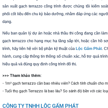
sản xuất gạch terrazzo công trình được chúng tôi kiểm soát
phối cốt liệu đến chu kỳ bảo dưỡng, nhằm đáp ứng các ngưỡng
dạng.
Nếu ban quản lý dự án hoặc nhà thầu thi công đang cần làm rõ
gạch terrazzo cho hạng mục hạ tầng sắp tới, hoặc cần hồ sơ
trình, hãy liên hệ với bộ phận kỹ thuật của 
Lộc Gấm Phát
. C
hành, cung cấp thông tin thông số chuẩn xác, hỗ trợ quá trình 
hiệu quả và đúng quy định công trình đô thị.
>>> Tham khảo thêm:
-
1m² gạch terrazzo cần bao nhiêu viên? Cách tính chuẩn cho m
-
Tuổi thọ gạch Terrazzo là bao lâu? So sánh độ bền với các loại
CÔNG TY TNHH LỘC GẤM PHÁT