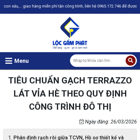
ao hàng miễn phí tận công trình, liên hệ 0965.172.746 để được tư vấn
Menu
TIÊU CHUẨN GẠCH TERRAZZO
LÁT VỈA HÈ THEO QUY ĐỊNH
CÔNG TRÌNH ĐÔ THỊ
Ngày đăng: 26/03/2026
Phân định rạch ròi giữa TCVN, Hồ sơ thiết kế và