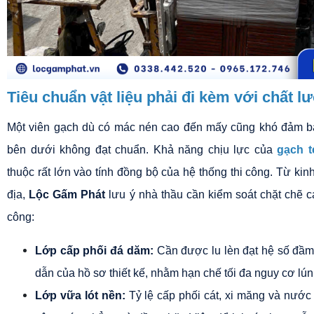
Tiêu chuẩn vật liệu phải đi kèm với chất 
Một viên gạch dù có mác nén cao đến mấy cũng khó đảm bảo
bên dưới không đạt chuẩn. Khả năng chịu lực của 
gạch t
thuộc rất lớn vào tính đồng bộ của hệ thống thi công. Từ kin
địa, 
Lộc Gấm Phát
 lưu ý nhà thầu cần kiểm soát chặt chẽ c
công:
Lớp cấp phối đá dăm:
 Cần được lu lèn đạt hệ số đầm 
dẫn của hồ sơ thiết kế, nhằm hạn chế tối đa nguy cơ lún
Lớp vữa lót nền:
 Tỷ lệ cấp phối cát, xi măng và nước 