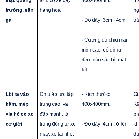
mại, quảng 
lớn, có xe đẩy 
400x400mm.
mạ
trường, sân 
hàng hóa.
ng
ga
- Độ dày: 3cm - 4cm.
tr
- Cường độ chịu mài 
mòn cao, độ đồng 
đều màu sắc bề mặt 
tốt.
Lối ra vào 
Chịu áp lực tập 
- Kích thước: 
Gi
hầm, mép 
trung cao, va 
400x400mm.
K9
vỉa hè có xe 
đập mạnh, tải 
ph
cơ giới
trọng động từ xe 
- Độ dày: 4cm trở lên
kh
máy, xe tải nhẹ.
dư