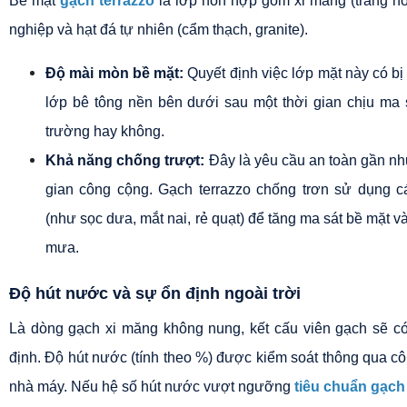
Bề mặt 
gạch terrazzo
 là lớp hỗn hợp gồm xi măng (trắng ho
nghiệp và hạt đá tự nhiên (cẩm thạch, granite).
Độ mài mòn bề mặt:
 Quyết định việc lớp mặt này có bị 
lớp bê tông nền bên dưới sau một thời gian chịu ma s
trường hay không.
Khả năng chống trượt:
 Đây là yêu cầu an toàn gần nh
gian công cộng. Gạch terrazzo chống trơn sử dụng cá
(như sọc dưa, mắt nai, rẻ quạt) để tăng ma sát bề mặt và 
mưa.
Độ hút nước và sự ổn định ngoài trời
Là dòng gạch xi măng không nung, kết cấu viên gạch sẽ có m
định. Độ hút nước (tính theo %) được kiểm soát thông qua côn
nhà máy. Nếu hệ số hút nước vượt ngưỡng 
tiêu chuẩn gạch 