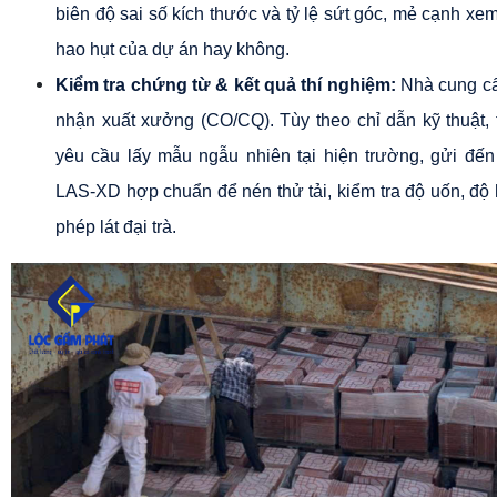
biên độ sai số kích thước và tỷ lệ sứt góc, mẻ cạnh xem
hao hụt của dự án hay không.
Kiểm tra chứng từ & kết quả thí nghiệm:
 Nhà cung cấ
nhận xuất xưởng (CO/CQ). Tùy theo chỉ dẫn kỹ thuật, t
yêu cầu lấy mẫu ngẫu nhiên tại hiện trường, gửi đến
LAS-XD hợp chuẩn để nén thử tải, kiểm tra độ uốn, độ 
phép lát đại trà.