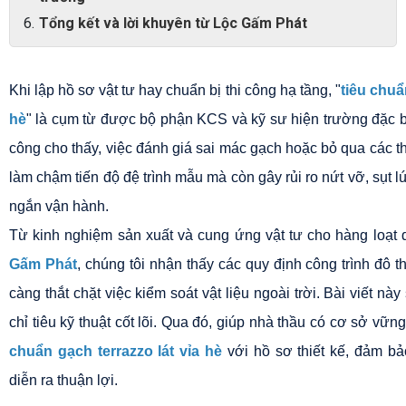
Tổng kết và lời khuyên từ Lộc Gấm Phát
Khi lập hồ sơ vật tư hay chuẩn bị thi công hạ tầng, "
tiêu chuẩn
hè
" là cụm từ được bộ phận KCS và kỹ sư hiện trường đặc biệ
công cho thấy, việc đánh giá sai mác gạch hoặc bỏ qua các th
làm chậm tiến độ đệ trình mẫu mà còn gây rủi ro nứt vỡ, sụt lú
ngắn vận hành.
Từ kinh nghiệm sản xuất và cung ứng vật tư cho hàng loạt 
Gấm Phát
, chúng tôi nhận thấy các quy định công trình đô t
càng thắt chặt việc kiểm soát vật liệu ngoài trời. Bài viết này 
chỉ tiêu kỹ thuật cốt lõi. Qua đó, giúp nhà thầu có cơ sở vững
chuẩn gạch terrazzo lát vỉa hè
 với hồ sơ thiết kế, đảm bả
diễn ra thuận lợi.