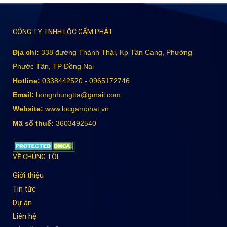
CÔNG TY TNHH LỘC GẤM PHÁT
Địa chỉ:
338 đường Thành Thái, Kp Tân Cang, Phường
Phước Tân, TP Đồng Nai
Hotline:
0338442520 - 0965172746
Email:
hongnhungtta@gmail.com
Website:
www.locgamphat.vn
Mã số thuế:
3603492540
VỀ CHÚNG TÔI
Giới thiệu
Tin tức
Dự án
Liên hệ