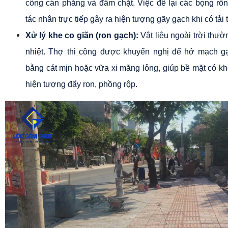
công cán phẳng và đầm chặt. Việc để lại các bọng rỗn
tác nhân trực tiếp gây ra hiện tượng gãy gạch khi có tải 
Xử lý khe co giãn (ron gạch):
 Vật liệu ngoài trời thư
nhiệt. Thợ thi công được khuyến nghị để hở mạch g
bằng cát mịn hoặc vữa xi măng lỏng, giúp bề mặt có khô
hiện tượng đẩy ron, phồng rộp.