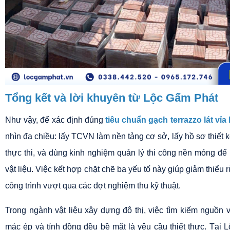
Tổng kết và lời khuyên từ Lộc Gấm Phát
Như vậy, để xác định đúng 
tiêu chuẩn gạch terrazzo lát vỉa
nhìn đa chiều: lấy TCVN làm nền tảng cơ sở, lấy hồ sơ thiết 
thực thi, và dùng kinh nghiệm quản lý thi công nền móng để ph
vật liệu. Việc kết hợp chặt chẽ ba yếu tố này giúp giảm thiểu 
công trình vượt qua các đợt nghiệm thu kỹ thuật.
Trong ngành vật liệu xây dựng đô thị, việc tìm kiếm nguồn v
mác ép và tính đồng đều bề mặt là yêu cầu thiết thực. Tại L