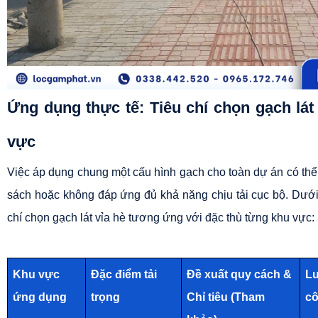
Ứng dụng thực tế: Tiêu chí chọn gạch lát 
vực
Việc áp dụng chung một cấu hình gạch cho toàn dự án có thể 
sách hoặc không đáp ứng đủ khả năng chịu tải cục bộ. Dưới đ
chí chọn gạch lát vỉa hè tương ứng với đặc thù từng khu vực:
Khu vực 
Đặc điểm tải 
Đề xuất quy cách & 
Lư
ứng dụng
trọng
Chỉ tiêu (Tham 
c