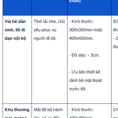
khảo)
Vỉa hè dân 
Tĩnh tải nhẹ, chủ 
- Kích thước: 
Đả
sinh, lối đi 
yếu phục vụ 
300x300mm hoặc 
th
dạo nội bộ
người đi bộ.
400x400mm.
- 
th
- Độ dày: ~ 3cm.
- Ưu tiên thiết kế 
rãnh bề mặt thoát 
nước tốt.
Khu thương 
Mật độ bộ hành 
- Kích thước: 
Ch