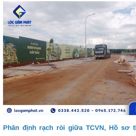
Phân định rạch ròi giữa TCVN, Hồ sơ th