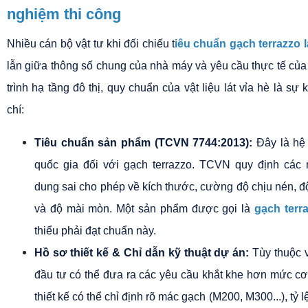
nghiệm thi công
Nhiều cán bộ vật tư khi đối chiếu t
iêu chuẩn gạch terrazzo l
lẫn giữa thông số chung của nhà máy và yêu cầu thực tế của 
trình hạ tầng đô thị, quy chuẩn của vật liệu lát vỉa hè là sự 
chí:
Tiêu chuẩn sản phẩm (TCVN 7744:2013):
 Đây là hệ
quốc gia đối với gạch terrazzo. TCVN quy định các n
dung sai cho phép về kích thước, cường độ chịu nén, đ
và độ mài mòn. Một sản phẩm được gọi là 
gạch terr
thiểu phải đạt chuẩn này.
Hồ sơ thiết kế & Chỉ dẫn kỹ thuật dự án:
 Tùy thuộc v
đầu tư có thể đưa ra các yêu cầu khắt khe hơn mức cơ
thiết kế có thể chỉ định rõ mác gạch (M200, M300...), tỷ l