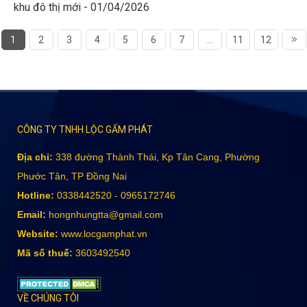
khu đô thị mới - 01/04/2026
1
2
3
4
5
6
7
...
11
12
CÔNG TY TNHH LỘC GẤM PHÁT
Địa chỉ:
338 đường Thành Thái, Kp Tân Cang, Phường
Phước Tân, TP Đồng Nai
Hotline:
0338442520 - 0965172746
Email:
hongnhungtta@gmail.com
Website:
www.locgamphat.vn
Mã số thuế:
3603492540
VỀ CHÚNG TÔI