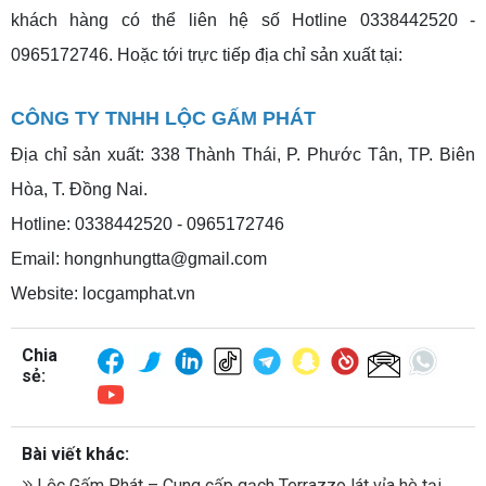
khách hàng có thể liên hệ số Hotline 0338442520 -
0965172746. Hoặc tới trực tiếp địa chỉ sản xuất tại:
CÔNG TY TNHH LỘC GẤM PHÁT
Địa chỉ sản xuất: 338 Thành Thái, P. Phước Tân, TP. Biên
Hòa, T. Đồng Nai.
Hotline: 0338442520 - 0965172746
Email: hongnhungtta@gmail.com
Website: locgamphat.vn
Chia
sẻ:
Bài viết khác:
Lộc Gấm Phát – Cung cấp gạch Terrazzo lát vỉa hè tại