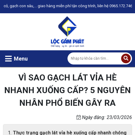
con sâu,... giao hàng miễn phí tận công trình, liên hệ 0965.172.746 để được t
Menu
VÌ SAO GẠCH LÁT VỈA HÈ
NHANH XUỐNG CẤP? 5 NGUYÊN
NHÂN PHỔ BIẾN GÂY RA
Ngày đăng: 23/03/2026
Thực trạng gạch lát vỉa hè xuống cấp nhanh chóng