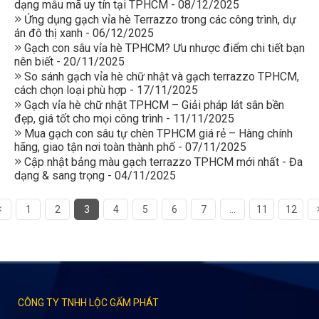
dạng mẫu mã uy tín tại TPHCM - 08/12/2025
Ứng dụng gạch vỉa hè Terrazzo trong các công trình, dự
án đô thị xanh - 06/12/2025
Gạch con sâu vỉa hè TPHCM? Ưu nhược điểm chi tiết bạn
nên biết - 20/11/2025
So sánh gạch vỉa hè chữ nhật và gạch terrazzo TPHCM,
cách chọn loại phù hợp - 17/11/2025
Gạch vỉa hè chữ nhật TPHCM – Giải pháp lát sân bền
đẹp, giá tốt cho mọi công trình - 11/11/2025
Mua gạch con sâu tự chèn TPHCM giá rẻ – Hàng chính
hãng, giao tận nơi toàn thành phố - 07/11/2025
Cập nhật bảng màu gạch terrazzo TPHCM mới nhất - Đa
dạng & sang trọng - 04/11/2025
1
2
3
4
5
6
7
...
11
12
CÔNG TY TNHH LỘC GẤM PHÁT