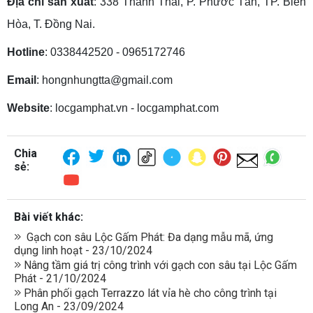
Địa chỉ sản xuất
: 338 Thành Thái, P. Phước Tân, TP. Biên
Hòa, T. Đồng Nai.
Hotline
: 0338442520 - 0965172746
Email
: hongnhungtta@gmail.com
Website
: locgamphat.vn - locgamphat.com
Chia
sẻ:
Bài viết khác:
Gạch con sâu Lộc Gấm Phát: Đa dạng mẫu mã, ứng
dụng linh hoạt - 23/10/2024
Nâng tầm giá trị công trình với gạch con sâu tại Lộc Gấm
Phát - 21/10/2024
Phân phối gạch Terrazzo lát vỉa hè cho công trình tại
Long An - 23/09/2024