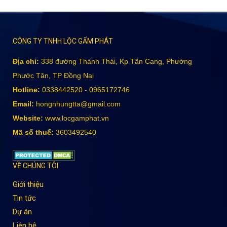
CÔNG TY TNHH LỘC GẤM PHÁT
Địa chỉ:
338 đường Thành Thái, Kp Tân Cang, Phường
Phước Tân, TP Đồng Nai
Hotline:
0338442520 - 0965172746
Email:
hongnhungtta@gmail.com
Website:
www.locgamphat.vn
Mã số thuế:
3603492540
VỀ CHÚNG TÔI
Giới thiệu
Tin tức
Dự án
Liên hệ