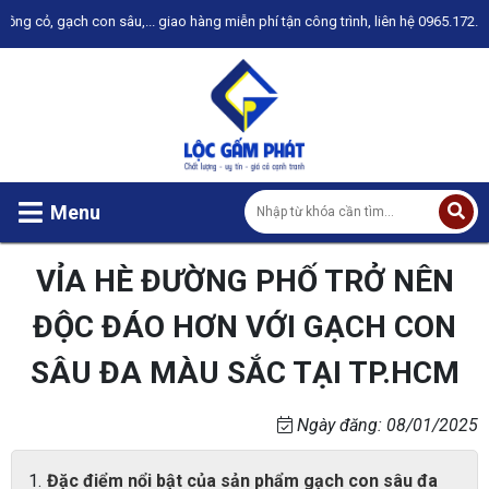
ạch con sâu,... giao hàng miễn phí tận công trình, liên hệ 0965.172.746 để đượ
Menu
VỈA HÈ ĐƯỜNG PHỐ TRỞ NÊN
ĐỘC ĐÁO HƠN VỚI GẠCH CON
SÂU ĐA MÀU SẮC TẠI TP.HCM
Ngày đăng: 08/01/2025
Đặc điểm nổi bật của sản phẩm gạch con sâu đa