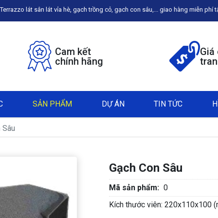
, gạch trồng cỏ, gạch con sâu,... giao hàng miễn phí tận công trình, liên hệ 
Cam kết
Giá
chính hãng
tra
C
SẢN PHẨM
DỰ ÁN
TIN TỨC
H
 Sâu
Gạch Con Sâu
Mã sản phẩm:
0
Kích thước viên: 220x110x100 