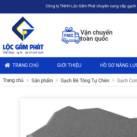
Công ty TNHH Lộc Gấm Phát chuyên cung cấp gạch Terrazzo lát sân lát vỉa hè
Vận chuyển
toàn quốc
TRANG CHỦ
GIỚI THIỆU
HỒ SƠ NĂNG LỰ
Trang chủ
Sản phẩm
Gạch Bê Tông Tự Chèn
Gạch Con