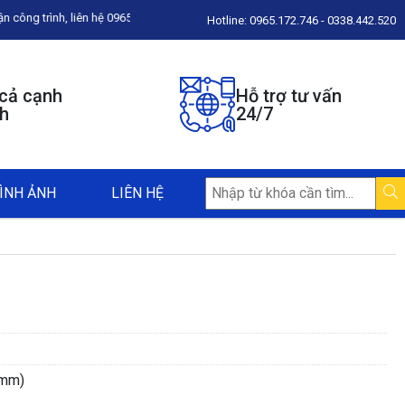
0965.172.746 để được tư vấn
Hotline: 0965.172.746 - 0338.442.520
 cả cạnh
Hỗ trợ tư vấn
nh
24/7
ÌNH ẢNH
LIÊN HỆ
(mm)