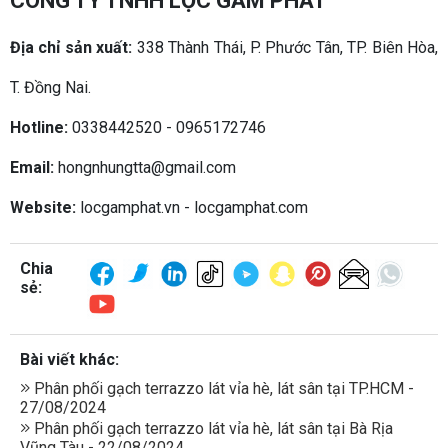
CÔNG TY TNHH LỘC GẤM PHÁT
Địa chỉ sản xuất:
338 Thành Thái, P. Phước Tân, TP. Biên Hòa,
T. Đồng Nai.
Hotline:
0338442520 - 0965172746
Email:
hongnhungtta@gmail.com
Website:
locgamphat.vn - locgamphat.com
Chia
sẻ:
Bài viết khác:
Phân phối gạch terrazzo lát vỉa hè, lát sân tại TP.HCM -
27/08/2024
Phân phối gạch terrazzo lát vỉa hè, lát sân tại Bà Rịa
Vũng Tàu - 22/08/2024