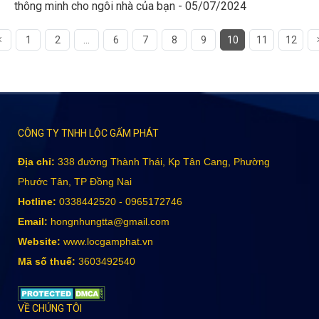
thông minh cho ngôi nhà của bạn - 05/07/2024
1
2
...
6
7
8
9
10
11
12
CÔNG TY TNHH LỘC GẤM PHÁT
Địa chỉ:
338 đường Thành Thái, Kp Tân Cang, Phường
Phước Tân, TP Đồng Nai
Hotline:
0338442520 - 0965172746
Email:
hongnhungtta@gmail.com
Website:
www.locgamphat.vn
Mã số thuế:
3603492540
VỀ CHÚNG TÔI