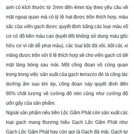
anh có kích thước từ 2mm đến 4mm tùy theo yêu cầu về
mặt ngoại quan mà có tỷ lệ hạt được trộn thích hợp, màu
sắc của viên gạch được quyết định bằng các loại màu vô
cơ có độ bền màu cao (tuyệt đối không sử dụng màu gốc
hữu cơ vì rất dễ phai màu), các loại bột đá vôi, bột cát, xi
măng được trộn với tỉ lệ thích hợp sẽ cho viên gạch có bề
mặt láng bóng sau mài. Một công đoạn vô cùng quan
trọng trong việc sản xuất của gạch terrazzo đó là công tác
dưỡng ẩm sau khi ép, công đoạn này quyết định đến
90% chất lượng về cường độ nén cũng như cường độ
uốn gãy của sản phẩm.
Ngoài sản phẩm nêu trên Lộc Gấm Phát còn sản xuất các
loại gạch mang thương hiệu Gạch Lộc Gấm Phát như
Gạch Lộc Gấm Phát hay còn gọi là Gạch đá mài. Gạch tự