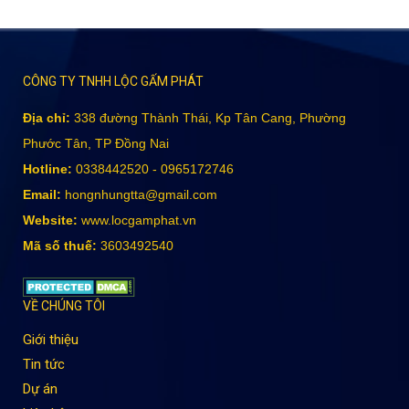
CÔNG TY TNHH LỘC GẤM PHÁT
Địa chỉ:
338 đường Thành Thái, Kp Tân Cang, Phường
Phước Tân, TP Đồng Nai
Hotline:
0338442520 - 0965172746
Email:
hongnhungtta@gmail.com
Website:
www.locgamphat.vn
Mã số thuế:
3603492540
VỀ CHÚNG TÔI
Giới thiệu
Tin tức
Dự án