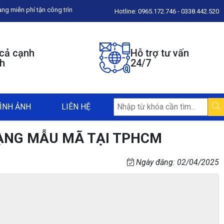
ận công trình, liên hệ 0965.172.746 để được tư vấn
Hotline: 0965.172.746 - 0338.442.520
 cả cạnh
Hỗ trợ tư vấn
nh
24/7
ÌNH ẢNH
LIÊN HỆ
DẠNG MẪU MÃ TẠI TPHCM
Ngày đăng: 02/04/2025