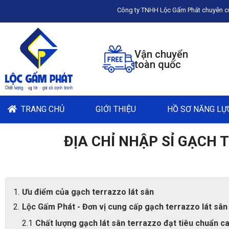
Công ty TNHH Lộc Gấm Phát chuyên cung cấp gạch Terr
Vận chuyển
toàn quốc
TRANG CHỦ
GIỚI THIỆU
HỒ SƠ NĂNG LỰ
ĐỊA CHỈ NHẬP SỈ GẠCH
Ưu điểm của gạch terrazzo lát sân
Lộc Gấm Phát - Đơn vị cung cấp gạch terrazzo lát sân 
Chất lượng gạch lát sân terrazzo đạt tiêu chuẩn c