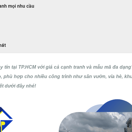
anh mọi nhu cầu
hát
y tín tại TP.HCM với giá cả cạnh tranh và mẫu mã đa dạ
, phù hợp cho nhiều công trình như sân vườn, vỉa hè, khuô
iết dưới đây nhé!