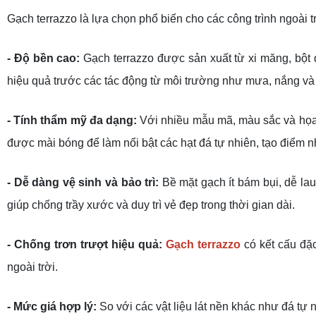
Gạch terrazzo là lựa chọn phổ biến cho các công trình ngoài 
- Độ bền cao:
Gạch terrazzo được sản xuất từ xi măng, bột
hiệu quả trước các tác động từ môi trường như mưa, nắng và s
- Tính thẩm mỹ đa dạng:
Với nhiều mẫu mã, màu sắc và họa t
được mài bóng để làm nổi bật các hạt đá tự nhiên, tạo điểm n
- Dễ dàng vệ sinh và bảo trì:
Bề mặt gạch ít bám bụi, dễ la
giúp chống trầy xước và duy trì vẻ đẹp trong thời gian dài.
- Chống trơn trượt hiệu quả:
Gạch terrazzo
có kết cấu đặc
ngoài trời.
- Mức giá hợp lý:
So với các vật liệu lát nền khác như đá t