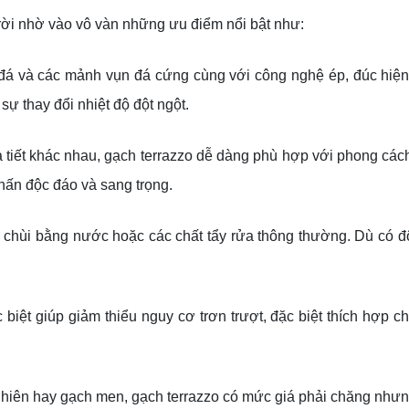
trời nhờ vào vô vàn những ưu điểm nổi bật như:
 đá và các mảnh vụn đá cứng cùng với công nghệ ép, đúc hiện
ự thay đổi nhiệt độ đột ngột.
iết khác nhau, gạch terrazzo dễ dàng phù hợp với phong cách t
hấn độc đáo và sang trọng.
u chùi bằng nước hoặc các chất tẩy rửa thông thường. Dù có 
 biệt giúp giảm thiểu nguy cơ trơn trượt, đặc biệt thích hợp 
ự nhiên hay gạch men, gạch terrazzo có mức giá phải chăng nh