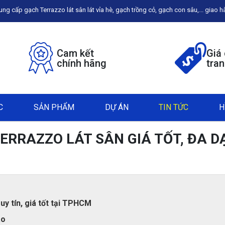
azzo lát sân lát vỉa hè, gạch trồng cỏ, gạch con sâu,... giao hàng miễn phí t
Cam kết
Giá
chính hãng
tra
C
SẢN PHẨM
DỰ ÁN
TIN TỨC
H
 TERRAZZO LÁT SÂN GIÁ TỐT, ĐA 
uy tín, giá tốt tại TPHCM
ao