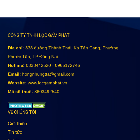
CÔNG TY TNHH LỘC GẤM PHÁT
Địa chỉ:
338 đường Thành Thái, Kp Tân Cang, Phường
Phước Tân, TP Đồng Nai
Hotline:
0338442520 - 0965172746
Email:
hongnhungtta@gmail.com
Website:
www.locgamphat.vn
Mã số thuế:
3603492540
VỀ CHÚNG TÔI
Giới thiệu
Tin tức