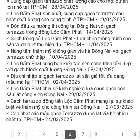
Cung cấp gạch terrazzo chất lượng cao cho mọi dự án
lớn nhỏ tại TPHCM - 28/04/2025
Lộc Gấm Phát sản xuất, cung cấp gạch terrazzo chữ
nhật chất lượng cho công trình ở TPHCM - 19/04/2025
Đón đầu xu hướng thi công tại Đồng Nai với gạch
terrazzo trống đồng Lộc Gấm Phát - 14/04/2025
Gạch trồng cỏ Lộc Gấm Phát - Lựa chọn thông minh cho
sân vườn biệt thự hiện đại TPHCM - 11/04/2025
Nâng tầm thẩm mỹ không gian vỉa hè Đồng Nai với gạch
terrazzo chữ thập - 10/04/2025
Lộc Gấm Phát cùng bạn kiến tạo nên công trình bền đẹp
với gạch block chất lượng Đồng Nai - 08/04/2025
Địa chỉ nhập sỉ gạch terrazzo lát sân giá tốt, đa dạng
mẫu mã tại TPHCM - 02/04/2025
Lộc Gấm Phát chia sẻ kinh nghiệm lựa chọn gạch con
sâu lát công viên Đồng Nai - 29/03/2025
Gạch terrazzo đồng tiền Lộc Gấm Phát mang lại sự khác
biệt về thẩm mỹ cho công trình tại Đồng Nai - 27/03/2025
Cập nhật các mẫu gạch Terrazzo được lát vỉa hè nhiều
nhất tại TPHCM - 24/03/2025
1
2
...
4
5
6
7
8
...
11
12