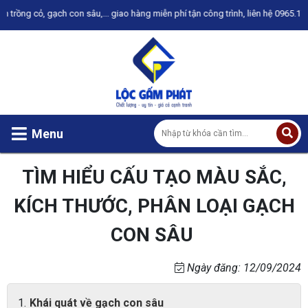
ỏ, gạch con sâu,... giao hàng miễn phí tận công trình, liên hệ 0965.172.746 đ
Menu
TÌM HIỂU CẤU TẠO MÀU SẮC,
KÍCH THƯỚC, PHÂN LOẠI GẠCH
CON SÂU
Ngày đăng: 12/09/2024
Khái quát về gạch con sâu