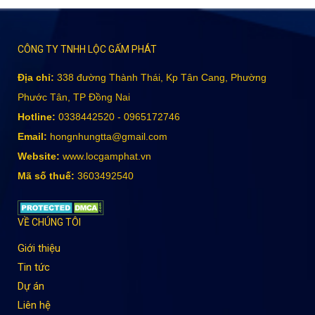
CÔNG TY TNHH LỘC GẤM PHÁT
Địa chỉ:
338 đường Thành Thái, Kp Tân Cang, Phường
Phước Tân, TP Đồng Nai
Hotline:
0338442520 - 0965172746
Email:
hongnhungtta@gmail.com
Website:
www.locgamphat.vn
Mã số thuế:
3603492540
VỀ CHÚNG TÔI
Giới thiệu
Tin tức
Dự án
Liên hệ