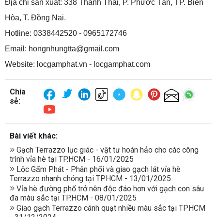
Địa chỉ sản xuất: 338 Thành Thái, P. Phước Tân, TP. Biên
Hòa, T. Đồng Nai.
Hotline: 0338442520 - 0965172746
Email: hongnhungtta@gmail.com
Website: locgamphat.vn - locgamphat.com
Chia
sẻ:
Bài viết khác:
Gạch Terrazzo lục giác - vật tư hoàn hảo cho các công
trình vỉa hè tại TP.HCM - 16/01/2025
Lộc Gấm Phát - Phân phối và giao gạch lát vỉa hè
Terrazzo nhanh chóng tại TP.HCM - 13/01/2025
Vỉa hè đường phố trở nên độc đáo hơn với gạch con sâu
đa màu sắc tại TP.HCM - 08/01/2025
Giao gạch Terrazzo cánh quạt nhiều màu sắc tại TPHCM