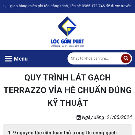
.. giao hàng miễn phí tận công trình, liên hệ 0965.172.746 để được tư vấn
Menu
QUY TRÌNH LÁT GẠCH
TERRAZZO VỈA HÈ CHUẨN ĐÚNG
KỸ THUẬT
Ngày đăng: 21/05/2024
9 nguyên tắc cần tuân thủ trong thi công gạch