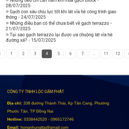
Những tiêu chí cần nắm khi mua gạch block -
28/07/2025
Gạch con sâu chịu lực tốt khi lát vỉa hè công trình giao
thông - 24/07/2025
Những điều bạn có thể chưa biết về gạch terrazzo -
21/07/2025
Tại sao gạch terrazzo lại được ưa chuộng lát vỉa hè
đường xá? - 15/07/2025
1
2
3
4
5
6
7
...
11
12
CÔNG TY TNHH LỘC GẤM PHÁT
Địa chỉ:
338 đường Thành Thái, Kp Tân Cang, Phường
Phước Tân, TP Đồng Nai
Hotline:
0338442520 - 0965172746
Email:
hongnhungtta@gmail.com