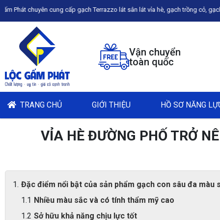
ng cấp gạch Terrazzo lát sân lát vỉa hè, gạch trồng cỏ, gạch con sâu,... giao 
Vận chuyển
toàn quốc
TRANG CHỦ
GIỚI THIỆU
HỒ SƠ NĂNG LỰ
VỈA HÈ ĐƯỜNG PHỐ TRỞ NÊ
Đặc điểm nổi bật của sản phẩm gạch con sâu đa màu s
Nhiều màu sắc và có tính thẩm mỹ cao
Sở hữu khả năng chịu lực tốt