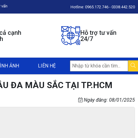
Hotline: 0965.172.746 - 0338.442.520
 cả cạnh
Hỗ trợ tư vấn
nh
24/7
ÌNH ẢNH
LIÊN HỆ
ÂU ĐA MÀU SẮC TẠI TP.HCM
Ngày đăng: 08/01/2025