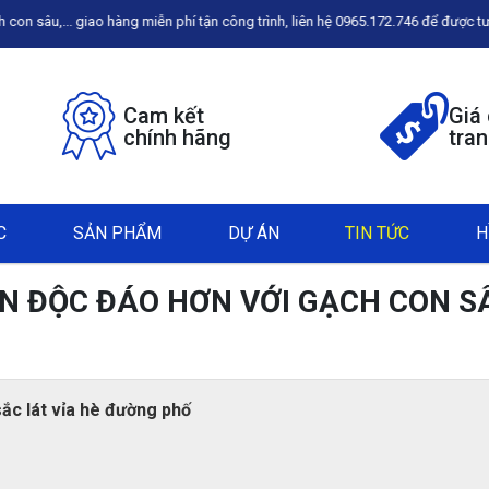
hàng miễn phí tận công trình, liên hệ 0965.172.746 để được tư vấn
Cam kết
Giá
chính hãng
tra
C
SẢN PHẨM
DỰ ÁN
TIN TỨC
H
N ĐỘC ĐÁO HƠN VỚI GẠCH CON S
ắc lát vỉa hè đường phố