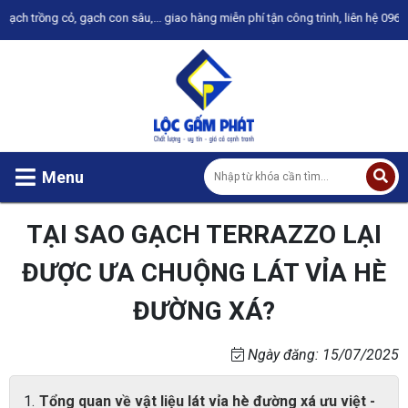
 cỏ, gạch con sâu,... giao hàng miễn phí tận công trình, liên hệ 0965.172.746 
Menu
TẠI SAO GẠCH TERRAZZO LẠI
ĐƯỢC ƯA CHUỘNG LÁT VỈA HÈ
ĐƯỜNG XÁ?
Ngày đăng: 15/07/2025
Tổng quan về vật liệu lát vỉa hè đường xá ưu việt -