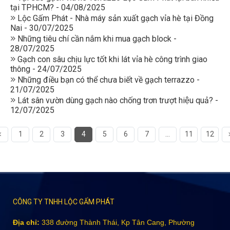
tại TPHCM? - 04/08/2025
Lộc Gấm Phát - Nhà máy sản xuất gạch vỉa hè tại Đồng
Nai - 30/07/2025
Những tiêu chí cần nắm khi mua gạch block -
28/07/2025
Gạch con sâu chịu lực tốt khi lát vỉa hè công trình giao
thông - 24/07/2025
Những điều bạn có thể chưa biết về gạch terrazzo -
21/07/2025
Lát sân vườn dùng gạch nào chống trơn trượt hiệu quả? -
12/07/2025
1
2
3
4
5
6
7
...
11
12
CÔNG TY TNHH LỘC GẤM PHÁT
Địa chỉ:
338 đường Thành Thái, Kp Tân Cang, Phường